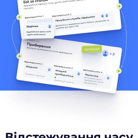
Зварювання каркасу столу одним робітником. Два виконавці для підтримки 
Бій за столом
процесу.
Відповідальність 2
Вiдповідальність 1
Працівник служби підтримки
Допомога в зварюванні рами. Робота з затисками та 
Зварник
шайбою для двох осіб
Зварювання рами столу 
одним робітником
Завдання
Прибирання
Загальне прибирання після зварювання
ПОСІБНИК
3
Вiдповідальність 1
Відповідальність 2
Зварник
Відповідальність 3
прибиральни
Мокрий 
Прибрати персонал
Хімчистка
к
Виконання сухого прибирання одним працівником
Здійснення вологої прибирання одним працівником
Відстежування часу