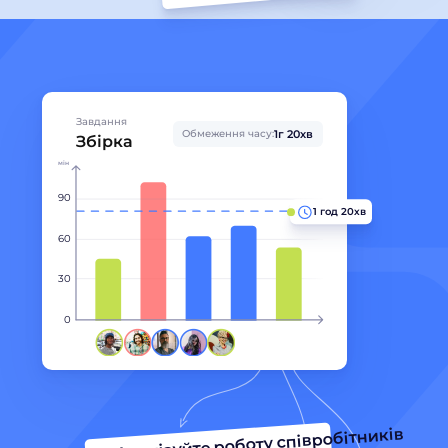
Завдання
1г 20хв
Обмеження часу:
Збірка
мін
90
1 год 20хв
60
30
0
Аналізуйте роботу співробітників 