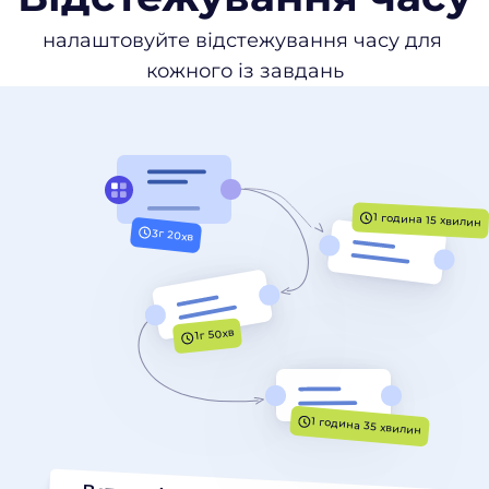
налаштовуйте відстежування часу для 
кожного із завдань
1 година 15 хвилин
3г 20хв
1г 50хв
1 година 35 хвилин