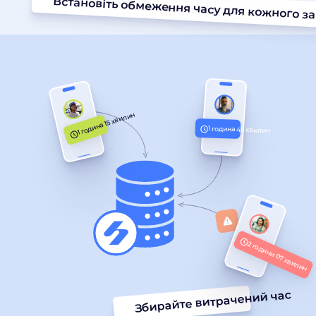
1
Встановіть обмеження часу для кожного з
1 година 15 хвилин
1 година 45 хвилин
2 години 07 хвилин
Збирайте витрачений час
2